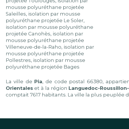
projetée Toulouges
,
isolation par
mousse polyuréthane projetée
Saleilles
,
isolation par mousse
polyuréthane projetée Le Soler
,
isolation par mousse polyuréthane
projetée Canohès
,
isolation par
mousse polyuréthane projetée
Villeneuve-de-la-Raho
,
isolation par
mousse polyuréthane projetée
Pollestres
,
isolation par mousse
polyuréthane projetée Bages
La ville de
Pia
, de code postal 66380, apparti
Orientales
et à la région
Languedoc-Roussillon-
comptait 7617 habitants. La ville la plus peuplé