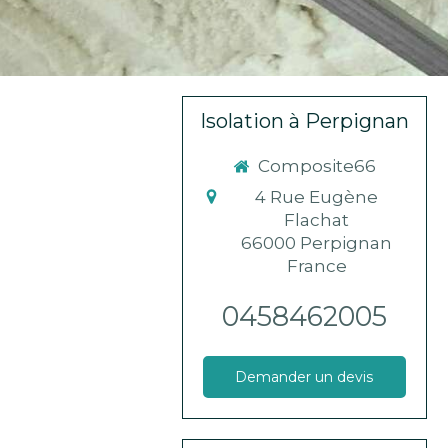
Isolation à Perpignan
Composite66
4 Rue Eugène
Flachat
66000
Perpignan
France
0458462005
Demander un devis