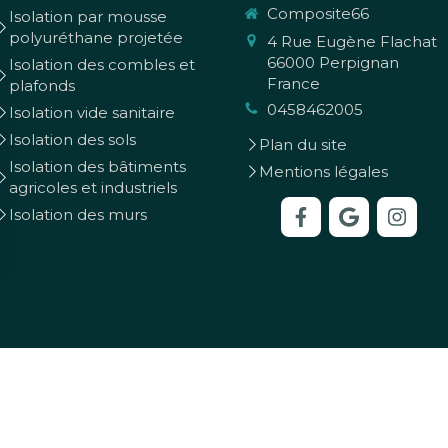
Composite66
Isolation par mousse
polyuréthane projetée
4 Rue Eugène Flachat
66000
Perpignan
Isolation des combles et
France
plafonds
0458462005
Isolation vide sanitaire
Isolation des sols
Plan du site
Isolation des bâtiments
Mentions légales
agricoles et industriels
Isolation des murs
|
Simplébo
National de professionnels de la rénovation
Synerciel