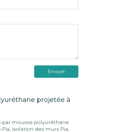
Envoyer
lyuréthane projetée à
on par mousse polyuréthane
 Pia
,
isolation des murs Pia
,