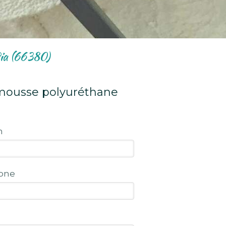
Pia (66380)
 mousse polyuréthane
m
one