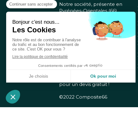
Notre société, présente en
Pyrénées-Orientales (66),
intervient dans les
techniques
d'isolations
plafond, isolation des
murs, isolation par
mousse polyuréthane
projetée, isolation des
combles mais aussi
isolation des sols ou
isolation vide sanitaire
...
Contactez
Composite66
pour un devis gratuit !
©2022 Composite66
Création et référencement du site par 
Ce site a été proposé par le 1er Réseau 