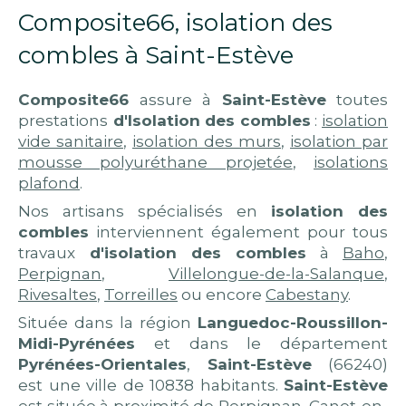
Composite66, isolation des
combles à Saint-Estève
Composite66
assure à
Saint-Estève
toutes
prestations
d'Isolation des combles
:
isolation
vide sanitaire
,
isolation des murs
,
isolation par
mousse polyuréthane projetée
,
isolations
plafond
.
Nos artisans spécialisés en
isolation des
combles
interviennent également pour tous
travaux
d'isolation des combles
à
Baho
,
Perpignan
,
Villelongue-de-la-Salanque
,
Rivesaltes
,
Torreilles
ou encore
Cabestany
.
Située dans la région
Languedoc-Roussillon-
Midi-Pyrénées
et dans le département
Pyrénées-Orientales
,
Saint-Estève
(66240)
est une ville de 10838 habitants.
Saint-Estève
est située à proximité de Perpignan, Canet-en-